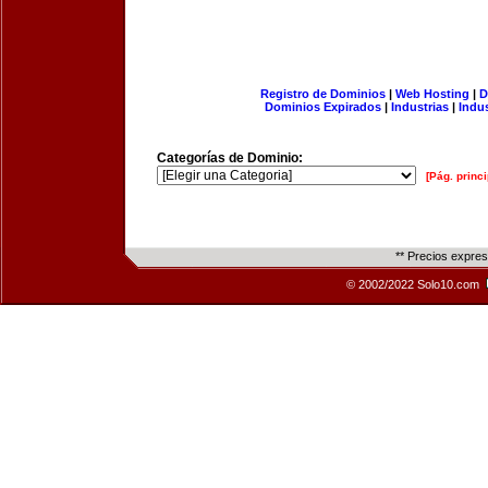
Registro de Dominios
|
Web Hosting
|
D
Dominios Expirados
|
Industrias
|
Indu
Categorías de Dominio:
[Pág. princi
** Precios expre
© 2002/2022 Solo10.com