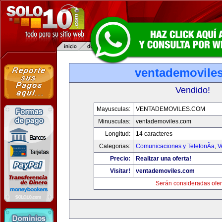
ventademovile
Vendido!
Mayusculas:
VENTADEMOVILES.COM
Minusculas:
ventademoviles.com
Longitud:
14 caracteres
Categorias:
Comunicaciones y TelefonÃ­a
,
V
Precio:
Realizar una oferta!
Visitar!
ventademoviles.com
Serán consideradas ofer