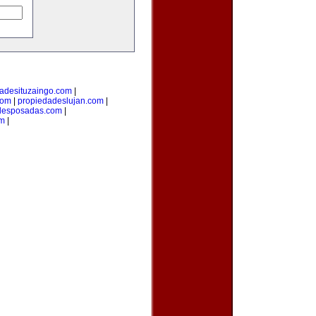
adesituzaingo.com
|
com
|
propiedadeslujan.com
|
desposadas.com
|
om
|