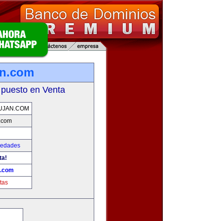
an.com
 puesto en Venta
UJAN.COM
.com
iedades
ta!
n.com
tas